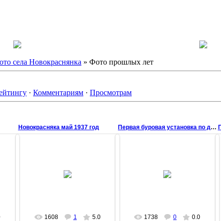
НЯНКА
ото села Новокраснянка
» Фото прошлых лет
ейтингу
·
Комментариям
·
Просмотрам
Новокрасняка май 1937 год
Первая буровая установка по добыче газа в с.Новокр
23 Марта 2009
23 Марта 2009
Первая буровая установка по
добыче газа в с.Новокраснянка
chisstar
1999год
chisstar
0
1608
1
5.0
1738
0
0.0