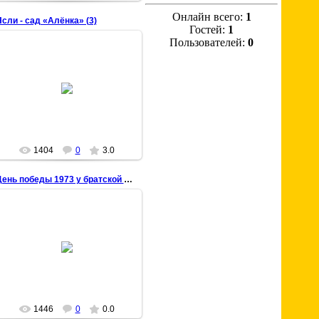
Онлайн всего:
1
сли - сад «Алёнка» (3)
Гостей:
1
Пользователей:
0
22 Марта 2009
chisstar
1404
0
3.0
День победы 1973 у братской могилы
17 Марта 2009
chisstar
1446
0
0.0