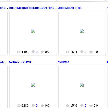
Последствие пожара 1996 года (2)
Последствие пожара 1996 года
Огородничество
Н
22 Марта 2009
22 Марта 2009
chisstar
chisstar
0
1493
0
0.0
1504
0
0.0
Новокрасняне учасиники гражданской войны
Концерт 70-80гг
Контора
22 Марта 2009
22 Марта 2009
chisstar
chisstar
0
2285
0
0.0
1546
0
0.0