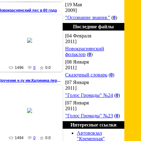
[19 Мая
2009]
овокраснянский лес в 80 года
"Осознание знания."
(
0
)
Последние файлы
[04 Февраля
22 Марта 2009
2011]
chisstar
Новокраснянский
фольклор
(
0
)
[08 Января
2011]
1496
0
0.0
Сказочный словарь
(
0
)
Вручение к-зу им.Калинина переходящего Красного Зн
[07 Января
2011]
"Голос Громады" №24
(
0
)
[07 Января
22 Марта 2009
2011]
"Голос Громады" №23
(
0
)
chisstar
Интересные ссылки
Автовокзал
1494
0
0.0
"Кременная"