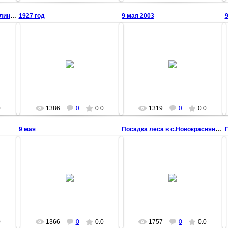
Бухгалтерия колхоза им.Калинина 1974 - 1975 гг.
1927 год
9 мая 2003
9
22 Марта 2009
22 Марта 2009
chisstar
chisstar
0
1386
0
0.0
1319
0
0.0
9 мая
Посадка леса в с.Новокраснянка 1940 - 1950 года
22 Марта 2009
22 Марта 2009
chisstar
chisstar
0
1366
0
0.0
1757
0
0.0