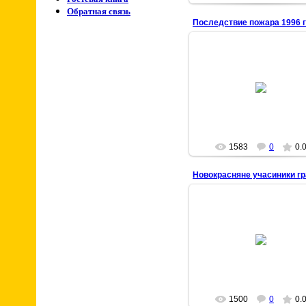
Обратная связь
22 Марта 2009
chisstar
1583
0
0.
22 Марта 2009
chisstar
1500
0
0.