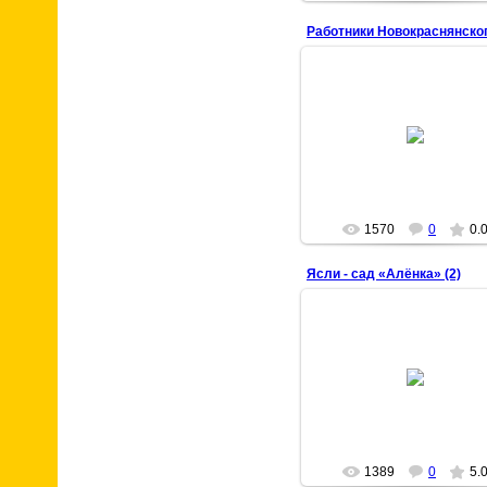
22 Марта 2009
chisstar
1570
0
0.
Ясли - сад «Алёнка» (2)
22 Марта 2009
chisstar
1389
0
5.