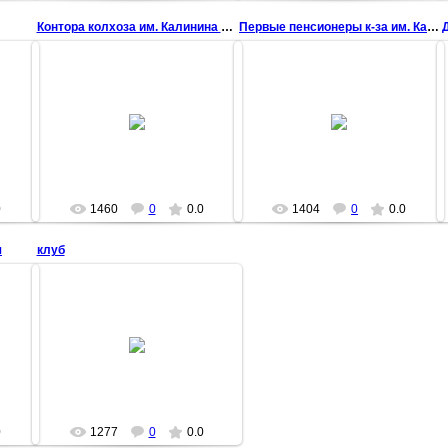
Контора колхоза им. Калинина 1968
Первые пенсионеры к-за им. Калинина 1966
17 Марта 2009
17 Марта 2009
chisstar
chisstar
0
1460
0
0.0
1404
0
0.0
я
клуб
03 Марта 2009
novokrasnyanka
0
1277
0
0.0