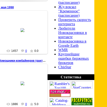
(расписание)
Ж/д вокзал
 мая 1998
"Кременное"
(расписание)
Проверить скорость
интернета
22 Марта 2009
Любители
Новокраснянки в
chisstar
контакте
Новокраснянка в
Google Earth
WMR
1457
0
0.0
Крупнейшие
ошибки биржевых
Помощники комбайнеров тракторных бригад колхоза им
брокеров
ChisStar
Статистика
22 Марта 2009
chisstar
1886
0
5.0