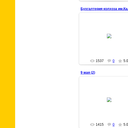
22 Марта 2009
chisstar
1537
0
5.
9 мая (2)
22 Марта 2009
chisstar
1415
0
5.