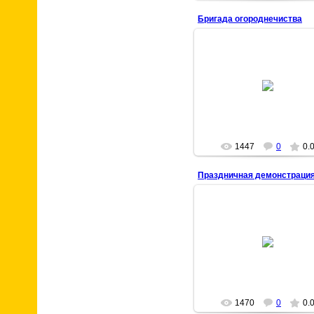
Бригада огороднечиства
17 Марта 2009
chisstar
1447
0
0.
Праздничная демонстраци
03 Марта 2009
novokrasnyanka
1470
0
0.