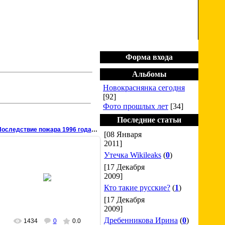
Приветствую Вас
Гость
Четверг, 06 Августа 2026, 04.32.32
Форма входа
Альбомы
Новокраснянка сегодня
[92]
Фото прошлых лет
[34]
Последние статьи
Последствие пожара 1996 года (3)
[08 Января
2011]
Утечка Wikileaks
(
0
)
[17 Декабря
22 Марта 2009
2009]
chisstar
Кто такие русские?
(
1
)
[17 Декабря
2009]
Дребенникова Ирина
(
0
)
1434
0
0.0