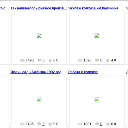
Работники Новокраснянского сельского совета 1990 г
Так начиналось рыбное производство в колхозе им.Ка
Экипаж колхоза им.Калинина
Я
22 Марта 2009
Экипаж колхоза им.Калинина на
22 Марта 2009
уборке зерновых 1991 г.
комбайнер Сарматов Ю. И.
chisstar
помощник комбайнера Игнатенко
Р
chisstar
0
1498
0
0.0
1598
0
4.0
Ясли - сад «Алёнка» 1992 год
Работа в колхозе
22 Марта 2009
18 Марта 2009
chisstar
chisstar
0
1436
0
0.0
1881
0
0.0