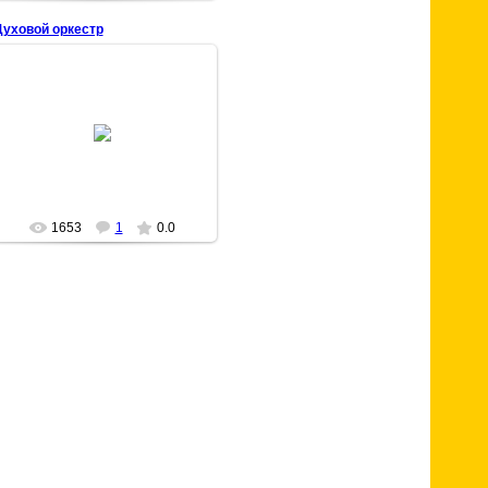
Духовой оркестр
08 Марта 2009
chisstar
1653
1
0.0