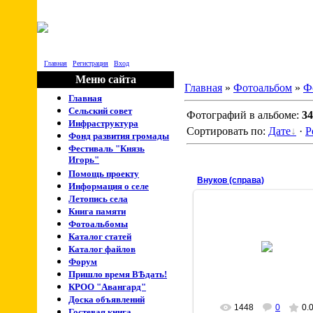
НОВОКРАС
Главная
|
Регистрация
|
Вход
Меню сайта
Главная
»
Фотоальбом
»
Ф
Главная
Сельский совет
Фотографий в альбоме:
34
Инфраструктура
Сортировать по:
Дате
·
Р
Фонд развития громады
Фестиваль "Князь
Игорь"
Помощь проекту
Внуков (справа)
Информация о селе
Летопись села
Книга памяти
Фотоальбомы
Каталог статей
23 Апреля 2009
Каталог файлов
chisstar
Форум
Пришло время ВѢдать!
КРОО "Авангард"
Доска объявлений
1448
0
0.
Гостевая книга